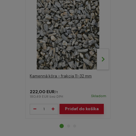
Kamenná kôra - frakcia 11-32 mm
Kamenná k
222,00 EUR
236,00 E
/
t
Skladom
180,49 EUR
bez DPH
191,87 EUR
b
Pridať do košíka