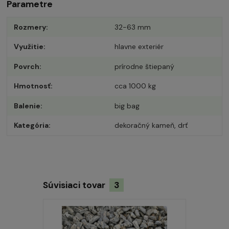
Parametre
Rozmery
32-63 mm
Využitie
hlavne exteriér
Povrch
prírodne štiepaný
Hmotnosť
cca 1000 kg
Balenie
big bag
Kategória
dekoračný kameň, drť
Súvisiaci tovar
3