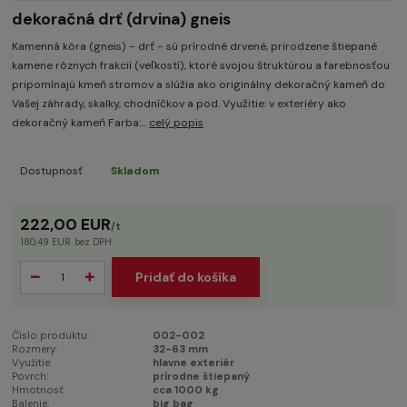
dekoračná drť (drvina) gneis
Kamenná kôra (gneis) - drť - sú prírodné drvené, prirodzene štiepané
kamene rôznych frakcií (veľkostí), ktoré svojou štruktúrou a farebnosťou
pripomínajú kmeň stromov a slúžia ako originálny dekoračný kameň do
Vašej záhrady, skalky, chodníčkov a pod. Využitie: v exteriéry ako
dekoračný kameň Farba:...
celý popis
Dostupnosť
Skladom
222,00 EUR
/
t
180,49 EUR
bez DPH
Pridať do košíka
Číslo produktu:
002-002
Rozmery:
32-63 mm
Využitie:
hlavne exteriér
Povrch:
prírodne štiepaný
Hmotnosť:
cca 1000 kg
Balenie:
big bag