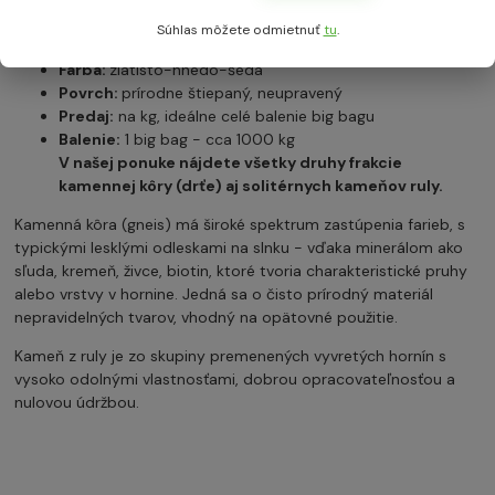
chodníčkov a pod.
Súhlas môžete odmietnuť
tu
.
Využitie:
v exteriéry ako dekoračný kameň
Farba:
zlatisto-hnedo-šedá
Povrch:
prírodne štiepaný, neupravený
Predaj:
na kg, ideálne celé balenie big bagu
Balenie:
1 big bag - cca 1000 kg
V našej ponuke nájdete všetky druhy frakcie
kamennej kôry (drťe) aj solitérnych kameňov ruly.
Kamenná kôra (gneis) má široké spektrum zastúpenia farieb, s
typickými lesklými odleskami na slnku - vďaka minerálom ako
sľuda, kremeň, živce, biotin, ktoré tvoria charakteristické pruhy
alebo vrstvy v hornine. Jedná sa o čisto prírodný materiál
nepravidelných tvarov, vhodný na opätovné použitie.
Kameň z ruly je zo skupiny premenených vyvretých hornín s
vysoko odolnými vlastnosťami, dobrou opracovateľnosťou a
nulovou údržbou.