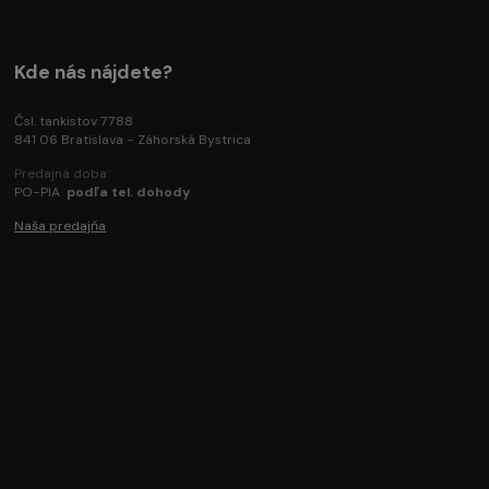
Kde nás nájdete?
Čsl. tankistov 7788
841 06 Bratislava - Záhorská Bystrica
Predajná doba:
PO-PIA
podľa tel. dohody
Naša predajňa