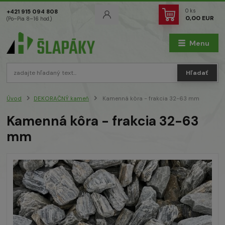
0
ks
+421 915 094 808
0,00 EUR
(Po–Pia 8–16 hod.)
Menu
Hľadať
Úvod
DEKORAČNÝ kameň
Kamenná kôra - frakcia 32-63 mm
Kamenná kôra - frakcia 32-63
mm