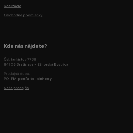
Realizácie
Obchodné podmienky
Kde nás nájdete?
Čsl. tankistov 7788
841 06 Bratislava - Záhorská Bystrica
Predajná doba:
PO-PIA
podľa tel. dohody
Naša predajňa