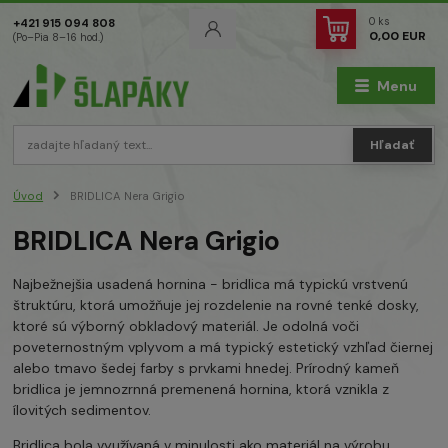
0
ks
+421 915 094 808
0,00 EUR
(Po–Pia 8–16 hod.)
Menu
Hľadať
Úvod
BRIDLICA Nera Grigio
BRIDLICA Nera Grigio
Najbežnejšia usadená hornina - bridlica má typickú vrstvenú
štruktúru, ktorá umožňuje jej rozdelenie na rovné tenké dosky,
ktoré sú výborný obkladový materiál. Je odolná voči
poveternostným vplyvom a má typický estetický vzhľad čiernej
alebo tmavo šedej farby s prvkami hnedej. Prírodný kameň
bridlica je jemnozrnná premenená hornina, ktorá vznikla z
ílovitých sedimentov.
Bridlica bola využívaná v minulosti ako materiál na výrobu