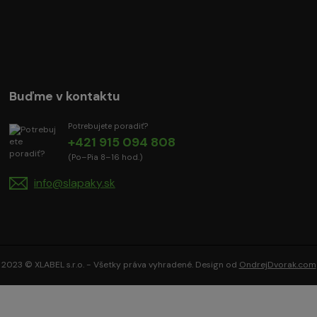
Buďme v kontaktu
Potrebujete poradiť?
+421 915 094 808
(Po–Pia 8–16 hod.)
info@slapaky.sk
2023 © XLABEL s.r.o. - Všetky práva vyhradené. Design od
OndrejDvorak.com