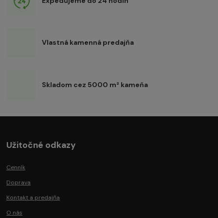
Expedujeme do 24 hodín
Vlastná kamenná predajňa
Skladom cez 5000 m² kameňa
Užitočné odkazy
Cenník
Doprava
Kontakt a predajňa
O nás