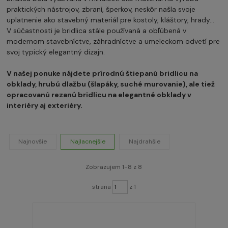
praktických nástrojov, zbraní, šperkov, neskôr našla svoje
uplatnenie ako stavebný materiál pre kostoly, kláštory, hrady...
V súčastnosti je bridlica stále používaná a obľúbená v
modernom stavebníctve, záhradníctve a umeleckom odvetí pre
svoj typický elegantný dizajn.
V našej ponuke nájdete prírodnú štiepanú bridlicu na
obklady, hrubú dlažbu (šlapáky, suché murovanie), ale tiež
opracovanú rezanú bridlicu na elegantné obklady v
interiéry aj exteriéry.
Najnovšie
Najlacnejšie
Najdrahšie
Zobrazujem 1-8 z 8
strana
z 1