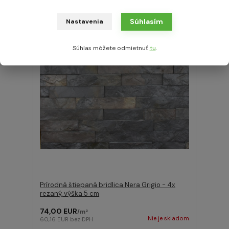
Pridať do košíka
Súhlasím
Nastavenia
Súhlas môžete odmietnuť
tu
.
Prírodná štiepaná bridlica Nera Grigio - 4x
rezaný, výška 5 cm
74,00 EUR
/
m²
Nie je skladom
60,16 EUR
bez DPH