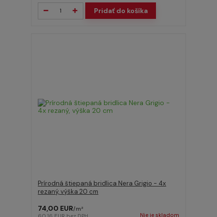
Pridať do košíka
Prírodná štiepaná bridlica Nera Grigio - 4x
rezaný, výška 20 cm
74,00 EUR
/
m²
Nie je skladom
60,16 EUR
bez DPH