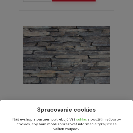
Prírodná štiepaná bridlica Nera Grigio - 1 x
rezaný, výška 3-10 cm
Spracovanie cookies
74,00 EUR
/
m²
Náš e-shop a partneri potrebujú Váš
súhlas
s použitím súborov
na dopyt
60,16 EUR
bez DPH
cookies, aby Vám mohli zobrazovať informácie týkajúce sa
Vašich záujmov.