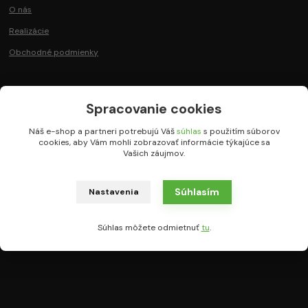
O nás
Realizácie
Obchodné podmienky
Spracovanie cookies
Kde nás nájdete?
Náš e-shop a partneri potrebujú Váš
súhlas
s použitím súborov
cookies, aby Vám mohli zobrazovať informácie týkajúce sa
Vašich záujmov.
Čsl. tankistov 7788
841 06 Bratislava - Záhorská Bystrica
Predajná doba:
Súhlasím
Nastavenia
PO-PIA
podľa tel. dohody
Naša predajňa
Súhlas môžete odmietnuť
tu
.