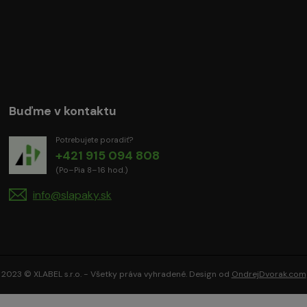
Buďme v kontaktu
Potrebujete poradiť?
+421 915 094 808
(Po–Pia 8–16 hod.)
info@slapaky.sk
2023 © XLABEL s.r.o. - Všetky práva vyhradené. Design od
OndrejDvorak.com