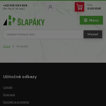
0
ks
+421 915 094 808
0,00 EUR
(Po–Pia 8–16 hod.)
Menu
Hľadať
Úvod
Produkty
Užitočné odkazy
Cenník
Doprava
Kontakt a predajňa