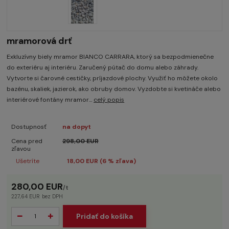
mramorová drť
Exkluzívny biely mramor BIANCO CARRARA, ktorý sa bezpodmienečne
do exteriéru aj interiéru. Zaručený pútač do domu alebo záhrady.
Vytvorte si čarovné cestičky, príjazdové plochy. Využiť ho môžete okolo
bazénu, skaliek, jazierok, ako obruby domov. Vyzdobte si kvetináče alebo
interiérové fontány mramor...
celý popis
Dostupnosť
na dopyt
Cena pred
298,00 EUR
zľavou
Ušetríte
18,00 EUR (
6
% zľava)
280,00 EUR
/
t
227,64 EUR
bez DPH
Pridať do košíka