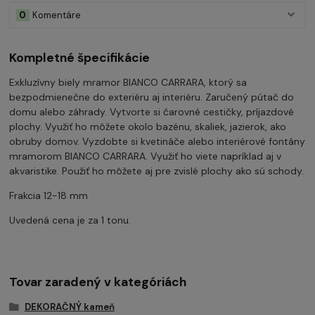
0
Komentáre
Kompletné špecifikácie
Exkluzívny biely mramor BIANCO CARRARA, ktorý sa
bezpodmienečne do exteriéru aj interiéru. Zaručený pútač do
domu alebo záhrady. Vytvorte si čarovné cestičky, príjazdové
plochy. Využiť ho môžete okolo bazénu, skaliek, jazierok, ako
obruby domov. Vyzdobte si kvetináče alebo interiérové fontány
mramorom BIANCO CARRARA. Využiť ho viete napríklad aj v
akvaristike. Použiť ho môžete aj pre zvislé plochy ako sú schody.
Frakcia 12-18 mm
Uvedená cena je za 1 tonu.
Tovar zaradený v kategóriách
DEKORAČNÝ kameň