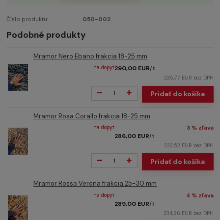
Číslo produktu:
050-002
Podobné produkty
Mramor Nero Ebano frakcia 18-25 mm
na dopyt
290,00 EUR
/
t
235,77 EUR
bez DPH
Pridať do košíka
Mramor Rosa Corallo frakcia 18-25 mm
na dopyt
3 % zľava
286,00 EUR
/
t
232,52 EUR
bez DPH
Pridať do košíka
Mramor Rosso Verona frakcia 25-30 mm
na dopyt
4 % zľava
289,00 EUR
/
t
234,96 EUR
bez DPH