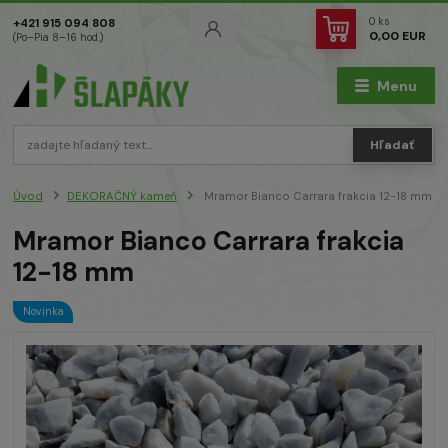
0
ks
+421 915 094 808
0,00 EUR
(Po–Pia 8–16 hod.)
Menu
Hľadať
Úvod
DEKORAČNÝ kameň
Mramor Bianco Carrara frakcia 12-18 mm
Mramor Bianco Carrara frakcia
12-18 mm
Novinka