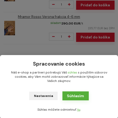
Pridať do košíka
Mramor Rosso Verona frakcia 4-6 mm
skladom
290,00 EUR
/
t
235,77 EUR
bez DPH
Pridať do košíka
Spracovanie cookies
Náš e-shop a partneri potrebujú Váš
súhlas
s použitím súborov
cookies, aby Vám mohli zobrazovať informácie týkajúce sa
Doprava po celom Slovensku
Vašich záujmov.
Súhlasím
Nastavenia
Súhlas môžete odmietnuť
tu
.
Zaslanie vzorky