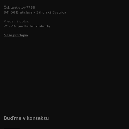
Čsl. tankistov 7788
841 06 Bratislava - Záhorská Bystrica
Predajná doba:
PO-PIA
podľa tel. dohody
Naša predajňa
Buďme v kontaktu