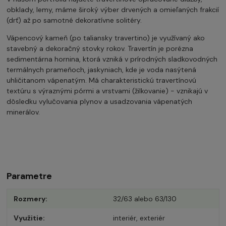
obklady, lemy, máme široký výber drvených a omieľaných frakcií
(drť) až po samotné dekoratívne solitéry.
Vápencový kameň (po taliansky travertino) je využívaný ako
stavebný a dekoračný stovky rokov. Travertín je porézna
sedimentárna hornina, ktorá vzniká v prírodných sladkovodných
termálnych prameňoch, jaskyniach, kde je voda nasýtená
uhličitanom vápenatým. Má charakteristickú travertínovú
textúru s výraznými pórmi a vrstvami (žilkovanie) - vznikajú v
dôsledku vylučovania plynov a usadzovania vápenatých
minerálov.
Parametre
Rozmery
32/63 alebo 63/130
Využitie
interiér, exteriér