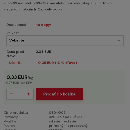
- 32-63 mm alebo 63-130 mm alebo prírodnú štiepananú drť vo
viacerých frakciách Ce...
celý popis
Dostupnosť
na dopyt
Veľkosť
Cena pred
0,38 EUR
zľavou
Ušetríte
0,05 EUR (
13
% zľava)
0,33 EUR
/
kg
0,27 EUR
bez DPH
Pridať do košíka
Číslo produktu:
030-O05
Rozmery:
32/63 alebo 63/130
Využitie:
interiér, exteriér
Povrch:
prírodný - opracovaný