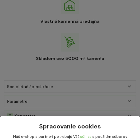
Vlastná kamenná predajňa
Skladom cez 5000 m² kameňa
Kompletné špecifikácie
Parametre
0
Komentáre
Spracovanie cookies
Kompletné špecifikácie
Náš e-shop a partneri potrebujú Váš
súhlas
s použitím súborov