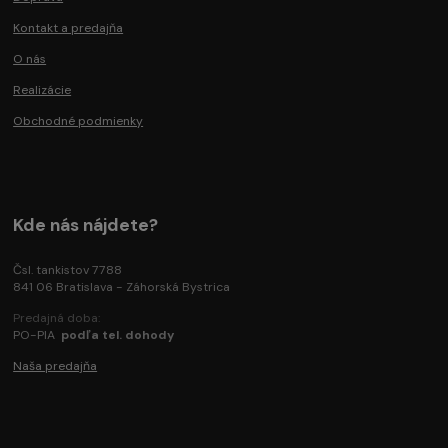
Kontakt a predajňa
O nás
Realizácie
Obchodné podmienky
Kde nás nájdete?
Čsl. tankistov 7788
841 06 Bratislava - Záhorská Bystrica
Predajná doba:
PO-PIA
podľa tel. dohody
Naša predajňa