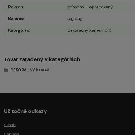
Povrch
prírodný - opracovaný
Balenie
big bag
Kategória
dekoračný kameň, drť
Tovar zaradený v kategóriách
DEKORAČNÝ kameň
Užitočné odkazy
Cenník
Doprava