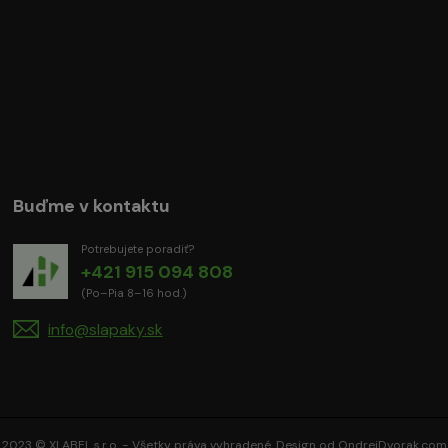
Buďme v kontaktu
Potrebujete poradiť?
+421 915 094 808
(Po–Pia 8–16 hod.)
info@slapaky.sk
2023 © XLABEL s.r.o. - Všetky práva vyhradené. Design od
OndrejDvorak.com