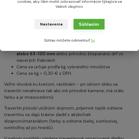
cookies, aby Vám mohli zobrazovať informácie týkajúce sa
Travertín je nadčasový a obľúbený prírodný kameň - slúži
Vašich záujmov.
ako dekoračný prvok do záhrad, záhr.chodníčkov, skaliek,
do kvetináčov...
Súhlasím
Nastavenia
Popis:
Súhlas môžete odmietnuť
tu
.
Povrch:
prírodný, opracovaný omieľaním
Na sklade máme v ponuke tieto frakcie -
32-63 mm
alebo 63-130 mm
alebo prírodnú štiepananú drť vo
viacerých frakciách
Cena sa určuje podľa kg vybraného množstva
Cena za kg = 0,30 € s DPH.
Veľmi vhodná ku kvetom, rastlinám - pri silnom slnku sa
travertín nenahrieva tak ako iné prírodné kamene, má stálu
farbu a je mrazuvzdorný.
Travertín pôsobí utúlným dojmom, príjemné teplé odtiene
travertínu sa dajú krásne zladiť s akýkoľvek
dizajnom/materiálom (farby a odtiene bielej, svetlosivej,
svetložltej až po hnedú).
V našom portfóliu nájdete travertínové opracované dlažby,