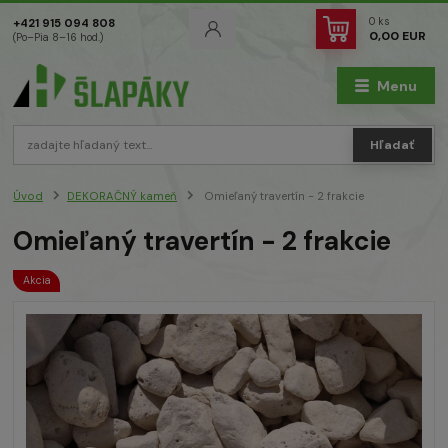
0
ks
+421 915 094 808
0,00 EUR
(Po–Pia 8–16 hod.)
Menu
Hľadať
Úvod
DEKORAČNÝ kameň
Omieľaný travertín - 2 frakcie
Omieľaný travertín - 2 frakcie
Akcia