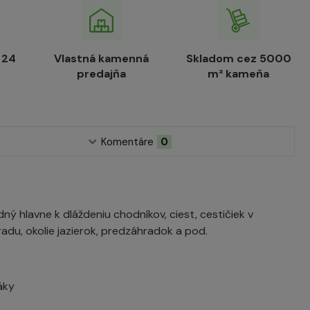
 24
Vlastná kamenná
Skladom cez 5000
predajňa
m² kameňa
Komentáre
0
ný hlavne k dláždeniu chodníkov, ciest, cestičiek v
hradu, okolie jazierok, predzáhradok a pod.
áky