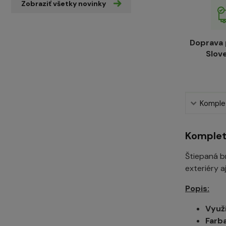
Zobraziť všetky novinky
Doprava
Slov
Komplet
Komplet
Štiepaná br
exteriéry a
Popis:
Využi
Farba