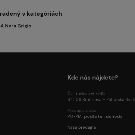
aradený v kategóriách
A Nera Grigio
Kde nás nájdete?
Čsl. tankistov 7788
841 06 Bratislava - Záhorská Byst
Predajná doba:
PO-PIA
podľa tel. dohody
Naša predajňa