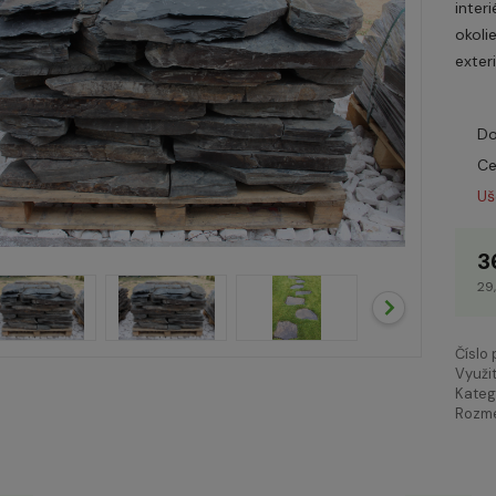
inter
okoli
exter
Do
Ce
Uš
3
29
Číslo
Využit
Kateg
Rozme