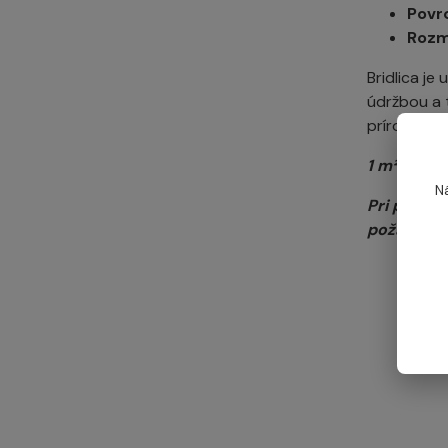
Povr
Roz
Bridlica j
údržbou a 
prírodný m
1 m² obkla
N
Pri použit
požadovane