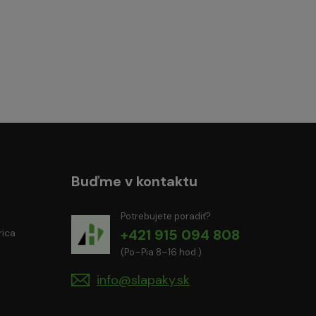
Buďme v kontaktu
Potrebujete poradiť?
+421 915 094 808
rica
(Po–Pia 8–16 hod.)
info@slapaky.sk