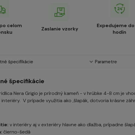
 po celom
Expedujeme do
Zaslanie vzorky
ensku
hodín
né špecifikácie
Parametre
né špecifikácie
idlica Nera Grigio je prírodný kameň - v hrúbke 4-8 cm je vhod
j interiéry. V prípade využitia ako ,šlapák, dotvoria krásne zá
tie:
v interiéry aj v exteriéry hlavne ako dlažba, prípadne šlap
:
čierno-šedá