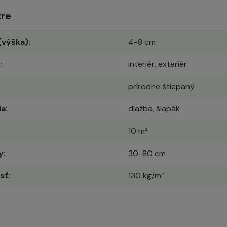
re
(výška)
4-8 cm
interiér, exteriér
prírodne štiepaný
ia
dlažba, šlapák
10 m²
y
30-80 cm
sť
130 kg/m²