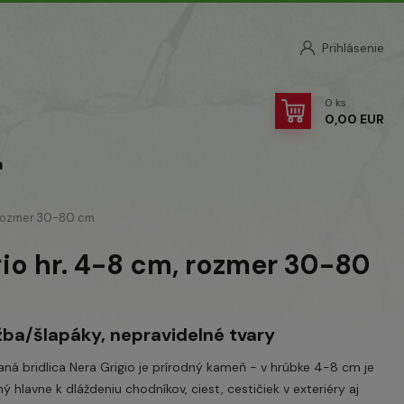
Prihlásenie
0
ks
0,00 EUR
a
, rozmer 30-80 cm
gio hr. 4-8 cm, rozmer 30-80
žba/šlapáky, nepravidelné tvary
aná bridlica Nera Grigio je prírodný kameň - v hrúbke 4-8 cm je
ý hlavne k dláždeniu chodníkov, ciest, cestičiek v exteriéry aj