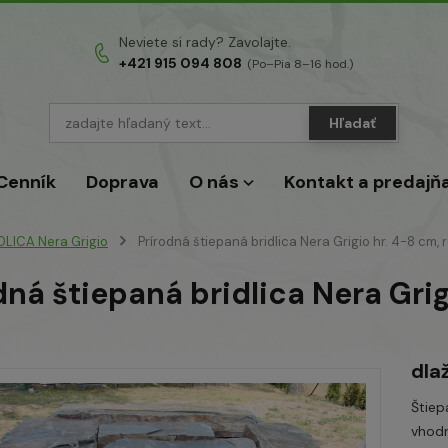
Neviete si rady? Zavolajte.
+421 915 094 808
(Po–Pia 8–16 hod.)
Hľadať
Cenník
Doprava
O nás
Kontakt a predajň
DLICA Nera Grigio
Prírodná štiepaná bridlica Nera Grigio hr. 4-8 cm
dná štiepaná bridlica Nera Gri
dla
Štiep
vhodn