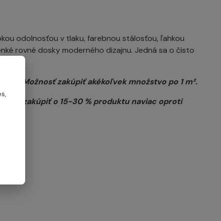
kou odolnosťou v tlaku, farebnou stálosťou, ľahkou
enké rovné dosky moderného dizajnu. Jedná sa o čisto
alete. Možnosť zakúpiť akékoľvek množstvo po 1 m².
s,
otrebné zakúpiť o 15-30 % produktu naviac oproti