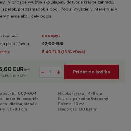
iéry. V prípade využitia ako ,šlapák, dotvoria krásne záhradu,
e jazierok, predzáhradok a pod. Popis: Využitie: v interiéry aj v
iéry hlavne ako...
celý popis
stupnosť
na dopyt
na pred zľavou
42,00 EUR
etríte
5,40 EUR (
13
% zľava)
6,60 EUR
/
m²
Pridať do košíka
,76 EUR
bez DPH
 produktu:
003-004
Hrúbka (výška):
4-8 cm
ie:
interiér, exteriér
Povrch:
prírodne štiepaný
ória:
dlažba, šlapák
Balenie:
10 m²
ry:
30-80 cm
Hmotnosť:
130 kg/m²