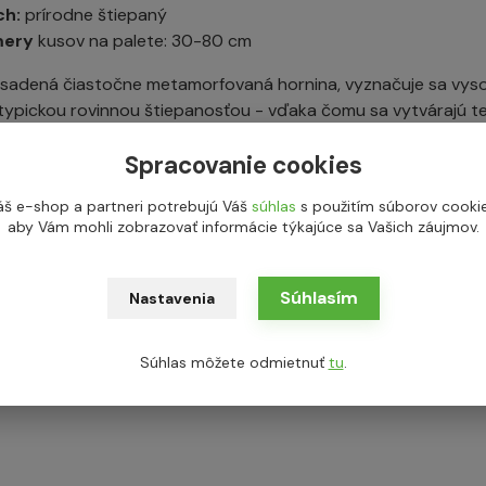
ch:
prírodne štiepaný
mery
kusov na palete: 30-80 cm
e usadená čiastočne metamorfovaná hornina, vyznačuje sa vyso
typickou rovinnou štiepanosťou - vďaka čomu sa vytvárajú t
ateriál nepravidelných tvarov.
Spracovanie cookies
du/dlažby - sa vždy rozumie 1 ucelená rada produktu na p
áš e-shop a partneri potrebujú Váš
súhlas
s použitím súborov cookie
í škárou užšou ako 2-4 cm, prípadne tzv. “na doraz”, je p
aby Vám mohli zobrazovať informácie týkajúce sa Vašich záujmov.
j finálnej výmere (závisí od druhu materiálu).
Súhlasím
Nastavenia
Súhlas môžete odmietnuť
tu
.