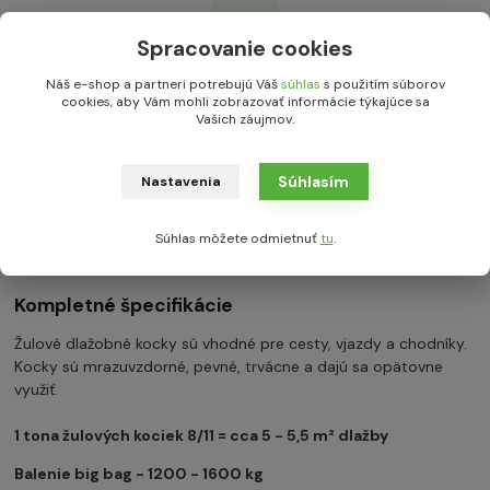
Skladom cez 5000 m² kameňa
Spracovanie cookies
Náš e-shop a partneri potrebujú Váš
súhlas
s použitím súborov
cookies, aby Vám mohli zobrazovať informácie týkajúce sa
Vašich záujmov.
Kompletné špecifikácie
Súhlasím
Nastavenia
Parametre
Súhlas môžete odmietnuť
tu
.
0
Komentáre
Kompletné špecifikácie
Žulové dlažobné kocky sú vhodné pre cesty, vjazdy a chodníky.
Kocky sú mrazuvzdorné, pevné, trvácne a dajú sa opätovne
využiť.
1 tona žulových kociek 8/11 = cca 5 - 5,5 m² dlažby
Balenie big bag - 1200 - 1600 kg