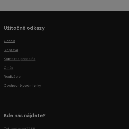
Užitočné odkazy
Cenník
Doprava
Kontakt a predajňa
O nás
Realizácie
Obchodné podmienky
Kde nás nájdete?
Čsl. tankistov 7788