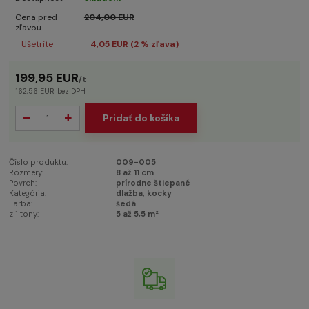
Cena pred
204,00 EUR
zľavou
Ušetríte
4,05 EUR (
2
% zľava)
199,95 EUR
/
t
162,56 EUR
bez DPH
Pridať do košíka
Číslo produktu:
009-005
Rozmery:
8 až 11 cm
Povrch:
prírodne štiepané
Kategória:
dlažba, kocky
Farba:
šedá
z 1 tony:
5 až 5,5 m²