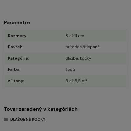
Parametre
Rozmery
8 až 11 cm
Povrch
prírodne štiepané
Kategória
dlažba, kocky
Farba
šedá
z 1 tony
5 až 5,5 m²
Tovar zaradený v kategóriách
DLAŽOBNÉ KOCKY