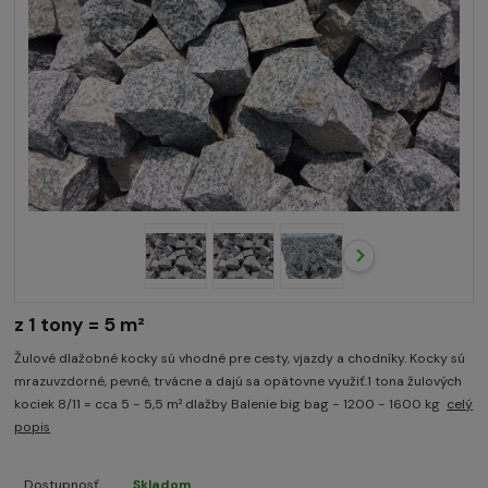
z 1 tony = 5 m²
Žulové dlažobné kocky sú vhodné pre cesty, vjazdy a chodníky. Kocky sú
mrazuvzdorné, pevné, trvácne a dajú sa opätovne využiť.1 tona žulových
kociek 8/11 = cca 5 - 5,5 m² dlažby Balenie big bag - 1200 - 1600 kg
celý
popis
Dostupnosť
Skladom