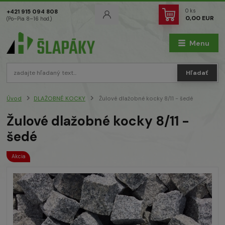
0
ks
+421 915 094 808
0,00 EUR
(Po–Pia 8–16 hod.)
Menu
Hľadať
Úvod
DLAŽOBNÉ KOCKY
Žulové dlažobné kocky 8/11 - šedé
Žulové dlažobné kocky 8/11 -
šedé
Akcia