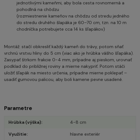
jednotlivými kameňmi, aby bola cesta rovnomerná a
pohodlná na chôdzu
(rozmiestnenie kameňov na chôdzu od stredu jedného
do stredu druhého šlapáka je 60–70 cm, tzn. na 10 m
chodníčka potrebujete cca 14 ks šľapákov)
Montáž: stačí obkresliť každý kameň do trávy, potom sňať
vrchnú vrstvu hliny do 5 cm (viac ako je hrúbka vášho šľapáka).
Zasypať štrkom frakcie 0-4 mm, prípadne aj pieskom, urovnať
podklad do približnej roviny a mierne nakypriť. Potom stáči
uložiť šľapák na miesto určenia, prípadne mierne poklepať –
usadiť gumovou palicou, aby boli kamene pevne usadené.
Parametre
Hrúbka (výška)
4-8 cm
Využitie
hlavne exteriér