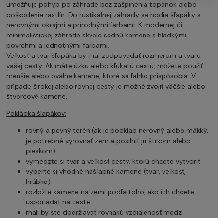
umožňuje pohyb po záhrade bez zašpinenia topánok alebo
poškodenia rastlín. Do rustikálnej záhrady sa hodia šľapáky s
nerovnými okrajmi a prírodnými farbami. K modernej či
minimalistickej záhrade skvele sadnú kamene s hladkými
povrchmi a jednotnými farbami.
Veľkosť a tvar šľapáka by mal zodpovedať rozmerom a tvaru
vašej cesty. Ak máte úzku alebo kľukatú cestu, môžete použiť
menšie alebo oválne kamene, ktoré sa ľahko prispôsobia. V
prípade širokej alebo rovnej cesty je možné zvoliť väčšie alebo
štvorcové kamene.
Pokládka šlapákov:
rovný a pevný terén (ak je podklad nerovný alebo mäkký,
je potrebné vyrovnať zem a posilniť ju štrkom alebo
pieskom)
vymedzte si tvar a veľkosť cesty, ktorú chcete vytvoriť
vyberte si vhodné nášľapné kamene (tvar, veľkosť,
hrúbka)
rozložte kamene na zemi podľa toho, ako ich chcete
usporiadať na ceste
mali by ste dodržiavať rovnakú vzdialenosť medzi