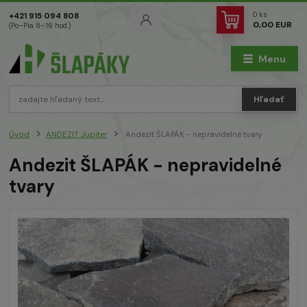
0
ks
+421 915 094 808
0,00 EUR
(Po–Pia 8–16 hod.)
Menu
Hľadať
Úvod
ANDEZIT Jupiter
Andezit ŠLAPÁK - nepravidelné tvary
Andezit ŠLAPÁK - nepravidelné
tvary