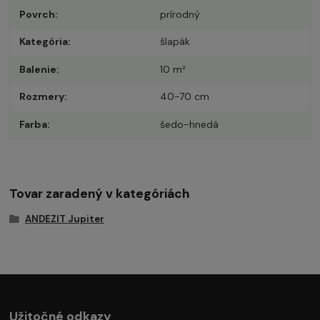
Povrch
prírodný
Kategória
šlapák
Balenie
10 m²
Rozmery
40-70 cm
Farba
šedo-hnedá
Tovar zaradený v kategóriách
ANDEZIT Jupiter
Užitočné odkazy