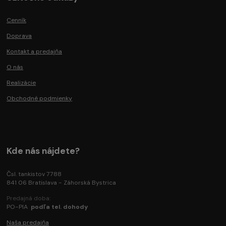
Cenník
Doprava
Kontakt a predajňa
O nás
Realizácie
Obchodné podmienky
Kde nás nájdete?
Čsl. tankistov 7788
841 06 Bratislava - Záhorská Bystrica
Predajná doba:
PO-PIA
podľa tel. dohody
Naša predajňa