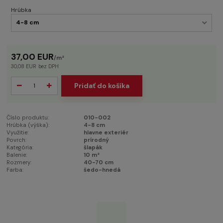
Hrúbka
37,00 EUR
/
m²
30,08 EUR
bez DPH
Pridať do košíka
Číslo produktu:
010-002
Hrúbka (výška):
4-8 cm
Využitie:
hlavne exteriér
Povrch:
prírodný
Kategória:
šlapák
Balenie:
10 m²
Rozmery:
40-70 cm
Farba:
šedo-hnedá