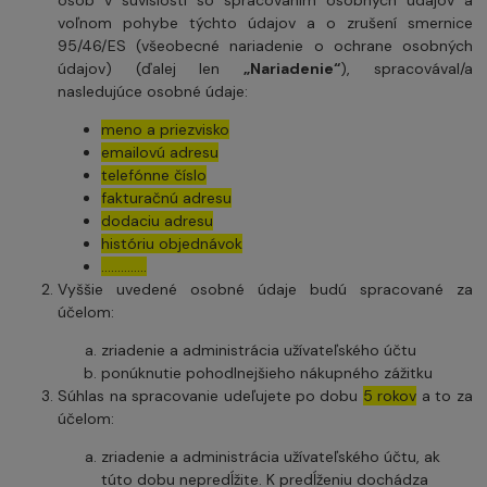
voľnom pohybe týchto údajov a o zrušení smernice
95/46/ES (všeobecné nariadenie o ochrane osobných
údajov) (ďalej len
„Nariadenie“
), spracovával/a
nasledujúce osobné údaje:
meno a priezvisko
emailovú adresu
telefónne číslo
fakturačnú adresu
dodaciu adresu
históriu objednávok
…………..
Vyššie uvedené osobné údaje budú spracované za
účelom:
zriadenie a administrácia užívateľského účtu
ponúknutie pohodlnejšieho nákupného zážitku
Súhlas na spracovanie udeľujete po dobu
5 rokov
a to za
účelom:
zriadenie a administrácia užívateľského účtu, ak
túto dobu nepredĺžite. K predĺženiu dochádza