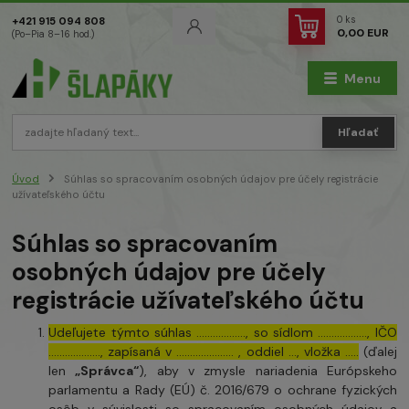
0
ks
+421 915 094 808
0,00 EUR
(Po–Pia 8–16 hod.)
Menu
Hľadať
Úvod
Súhlas so spracovaním osobných údajov pre účely registrácie
užívateľského účtu
Súhlas so spracovaním
osobných údajov pre účely
registrácie užívateľského účtu
Udeľujete týmto súhlas ……………..., so sídlom ………………, IČO
………………., zapísaná v ………………… , oddiel …, vložka …..
(ďalej
len
„Správca“
), aby v zmysle nariadenia Európskeho
parlamentu a Rady (EÚ) č. 2016/679 o ochrane fyzických
osôb v súvislosti so spracovaním osobných údajov a