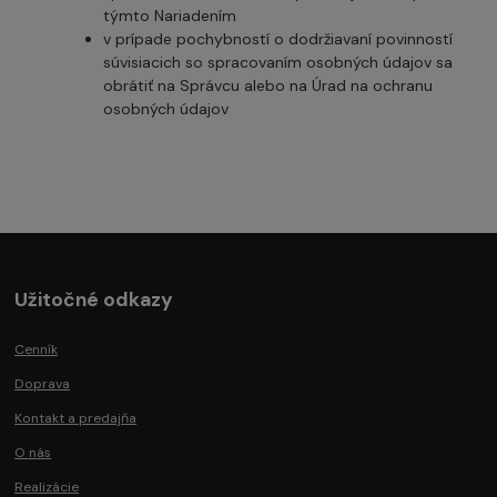
týmto Nariadením
v prípade pochybností o dodržiavaní povinností
súvisiacich so spracovaním osobných údajov sa
obrátiť na Správcu alebo na Úrad na ochranu
osobných údajov
Užitočné odkazy
Cenník
Doprava
Kontakt a predajňa
O nás
Realizácie