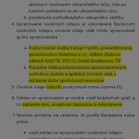
aktívnym využívaním užívateľského účtu, čiže pri
každom prihlásení sa do užívateľského účtu
ponúknutie pohodlnejšieho nákupného zážitku
Spracovanie osobných údajov je vykonávané Správcom
osobných údajov, osobné údaje však môžu spracovávať
aj títo spracovatelia:
Poskytovateľ služby Eshop-rychlo, prevádzkovanej
spoločnosťou Golemos s.r.o., sídlom Zátkovo
nábřeží 448/73, 370 01, České Budějovice, ČR
Prípadne ďalší poskytovatelia spracovateľských
softvérov, služieb a aplikácií, ktorých však v
súčasnej dobe spoločnosť nevyužíva.
Osobné údaje
nebudú
poskytnuté mimo územia EÚ.
Súhlas so spracovaním je možné vziať kedykoľvek späť, a
to
zaslaním listu, emailu so žiadosťou o odstránenie
.
Vezmite prosíme na vedomie, že podľa Nariadenia máte
právo:
vziať súhlas so spracovaním osobných údajov
kedykoľvek späť, toto späť vzatie bude mať za