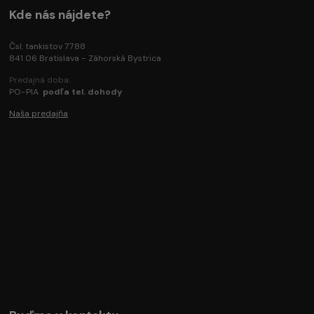
Kde nás nájdete?
Čsl. tankistov 7788
841 06 Bratislava - Záhorská Bystrica
Predajná doba:
PO-PIA
podľa tel. dohody
Naša predajňa