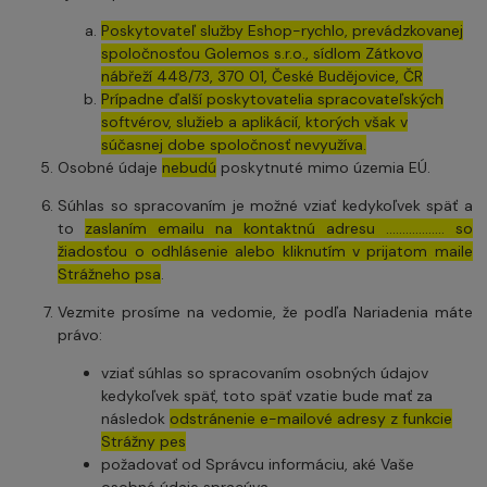
Poskytovateľ služby Eshop-rychlo, prevádzkovanej
spoločnosťou Golemos s.r.o., sídlom Zátkovo
nábřeží 448/73, 370 01, České Budějovice, ČR
Prípadne ďalší poskytovatelia spracovateľských
softvérov, služieb a aplikácií, ktorých však v
súčasnej dobe spoločnosť nevyužíva.
Osobné údaje
nebudú
poskytnuté mimo územia EÚ.
Súhlas so spracovaním je možné vziať kedykoľvek späť a
to
zaslaním emailu na kontaktnú adresu ..……………. so
žiadosťou o odhlásenie alebo kliknutím v prijatom maile
Strážneho psa
.
Vezmite prosíme na vedomie, že podľa Nariadenia máte
právo:
vziať súhlas so spracovaním osobných údajov
kedykoľvek späť, toto späť vzatie bude mať za
následok
odstránenie e-mailové adresy z funkcie
Strážny pes
požadovať od Správcu informáciu, aké Vaše
osobné údaje spracúva