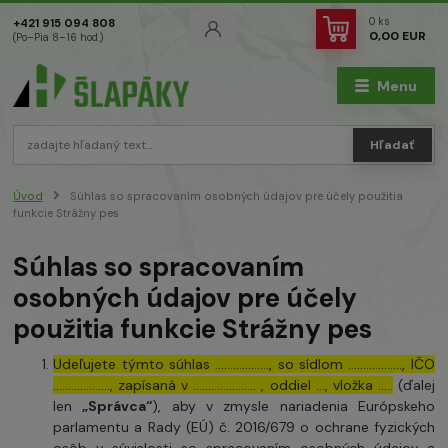
0
ks
+421 915 094 808
0,00 EUR
(Po–Pia 8–16 hod.)
Menu
Hľadať
Úvod
Súhlas so spracovaním osobných údajov pre účely použitia
funkcie Strážny pes
Súhlas so spracovaním
osobných údajov pre účely
použitia funkcie Strážny pes
Udeľujete týmto súhlas ……………..., so sídlom ………………, IČO
………………., zapísaná v ………………… , oddiel …, vložka …..
(ďalej
len
„Správca“
), aby v zmysle nariadenia Európskeho
parlamentu a Rady (EÚ) č. 2016/679 o ochrane fyzických
osôb v súvislosti so spracovaním osobných údajov a