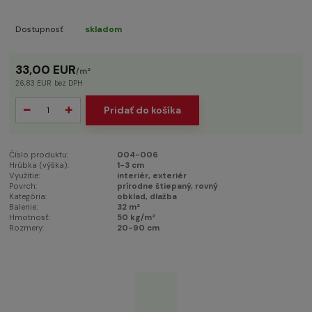
Dostupnosť
skladom
33,00 EUR
/
m²
26,83 EUR
bez DPH
Pridať do košíka
Číslo produktu:
004-006
Hrúbka (výška):
1-3 cm
Využitie:
interiér, exteriér
Povrch:
prírodne štiepaný, rovný
Kategória:
obklad, dlažba
Balenie:
32 m²
Hmotnosť:
50 kg/m²
Rozmery:
20-90 cm