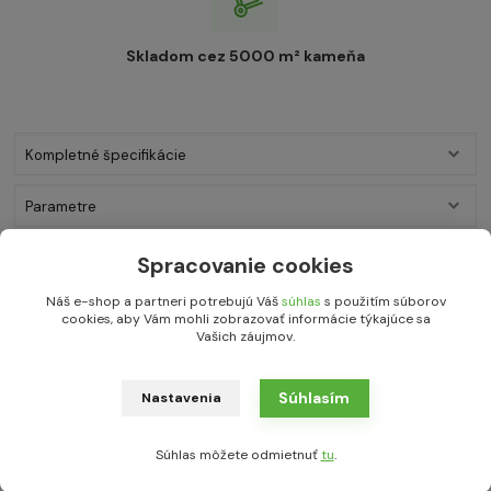
Skladom cez 5000 m² kameňa
Kompletné špecifikácie
Parametre
0
Komentáre
Spracovanie cookies
Náš e-shop a partneri potrebujú Váš
súhlas
s použitím súborov
cookies, aby Vám mohli zobrazovať informácie týkajúce sa
Kompletné špecifikácie
Vašich záujmov.
Tento prírodný kvalitný grécky kameň - z extrémne odolného
kvarcitu/kremeňa Kavala - je vhodný do exteriéru aj interiéru
Súhlasím
Nastavenia
hlavne ako obklad stien - na vnútorné i vonkajšie obklady tzv.
“na divoko”, ploty, ale aj ako obklad do kúpeľne, poprípadne ako
pochôdzna dlažba.
Súhlas môžete odmietnuť
tu
.