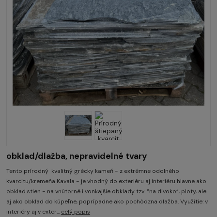
obklad/dlažba, nepravidelné tvary
Tento prírodný kvalitný grécky kameň - z extrémne odolného
kvarcitu/kremeňa Kavala - je vhodný do exteriéru aj interiéru hlavne ako
obklad stien - na vnútorné i vonkajšie obklady tzv. “na divoko”, ploty, ale
aj ako obklad do kúpeľne, poprípadne ako pochôdzna dlažba. Využitie: v
interiéry aj v exter...
celý popis