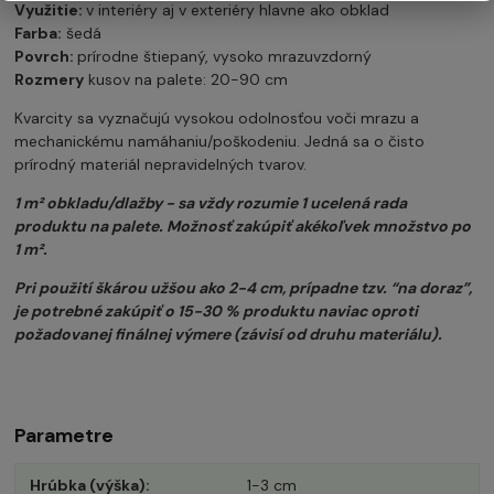
Využitie:
v interiéry aj v exteriéry hlavne ako obklad
Farba:
šedá
Povrch:
prírodne štiepaný, vysoko mrazuvzdorný
Rozmery
kusov na palete: 20-90 cm
Kvarcity sa vyznačujú vysokou odolnosťou voči mrazu a
mechanickému namáhaniu/poškodeniu. Jedná sa o čisto
prírodný materiál nepravidelných tvarov.
1 m² obkladu/dlažby - sa vždy rozumie 1 ucelená rada
produktu na palete. Možnosť zakúpiť akékoľvek množstvo po
1 m².
Pri použití škárou užšou ako 2-4 cm, prípadne tzv. “na doraz”,
je potrebné zakúpiť o 15-30 % produktu naviac oproti
požadovanej finálnej výmere (závisí od druhu materiálu).
Parametre
Hrúbka (výška)
1-3 cm