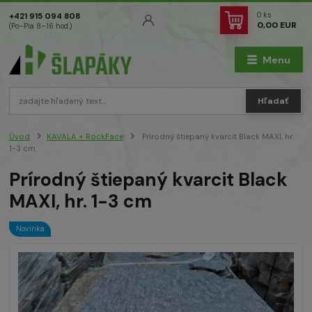
0
ks
+421 915 094 808
0,00 EUR
(Po–Pia 8–16 hod.)
Menu
Hľadať
Úvod
KAVALA + RockFace
Prírodný štiepaný kvarcit Black MAXI, hr.
1-3 cm
Prírodný štiepaný kvarcit Black
MAXI, hr. 1-3 cm
Novinka