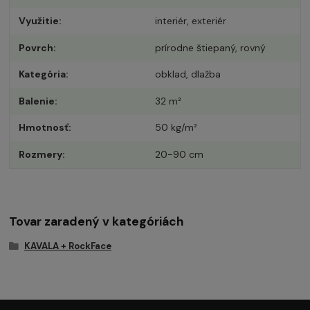
Využitie
interiér, exteriér
Povrch
prírodne štiepaný, rovný
Kategória
obklad, dlažba
Balenie
32 m²
Hmotnosť
50 kg/m²
Rozmery
20-90 cm
Tovar zaradený v kategóriách
KAVALA + RockFace