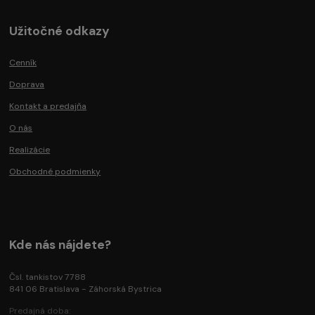
Užitočné odkazy
Cenník
Doprava
Kontakt a predajňa
O nás
Realizácie
Obchodné podmienky
Kde nás nájdete?
Čsl. tankistov 7788
841 06 Bratislava - Záhorská Bystrica
Predajná doba: