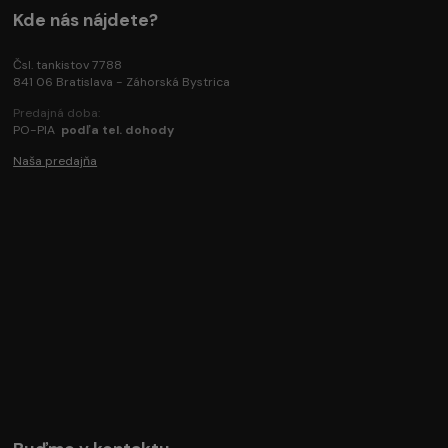
Kde nás nájdete?
Čsl. tankistov 7788
841 06 Bratislava - Záhorská Bystrica
Predajná doba:
PO-PIA
podľa tel. dohody
Naša predajňa