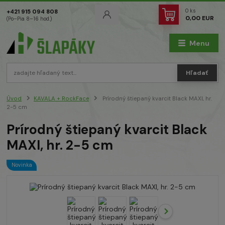
0
ks
+421 915 094 808
0,00 EUR
(Po–Pia 8–16 hod.)
Menu
Hľadať
Úvod
KAVALA + RockFace
Prírodný štiepaný kvarcit Black MAXI, hr.
2-5 cm
Prírodný štiepaný kvarcit Black
MAXI, hr. 2-5 cm
Novinka