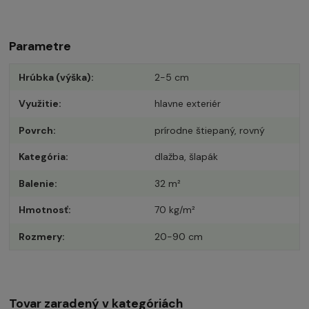
Parametre
Hrúbka (výška)
2-5 cm
Využitie
hlavne exteriér
Povrch
prírodne štiepaný, rovný
Kategória
dlažba, šlapák
Balenie
32 m²
Hmotnosť
70 kg/m²
Rozmery
20-90 cm
Tovar zaradený v kategóriách