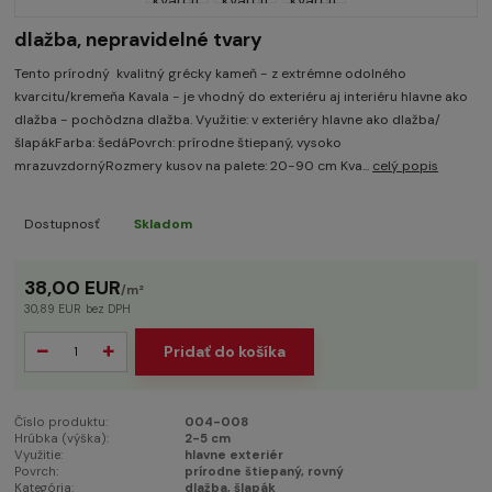
dlažba, nepravidelné tvary
Tento prírodný kvalitný grécky kameň - z extrémne odolného
kvarcitu/kremeňa Kavala - je vhodný do exteriéru aj interiéru hlavne ako
dlažba - pochôdzna dlažba. Využitie: v exteriéry hlavne ako dlažba/
šlapákFarba: šedáPovrch: prírodne štiepaný, vysoko
mrazuvzdornýRozmery kusov na palete: 20-90 cm Kva...
celý popis
Dostupnosť
Skladom
38,00 EUR
/
m²
30,89 EUR
bez DPH
Pridať do košíka
Číslo produktu:
004-008
Hrúbka (výška):
2-5 cm
Využitie:
hlavne exteriér
Povrch:
prírodne štiepaný, rovný
Kategória:
dlažba, šlapák