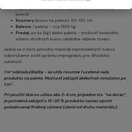
Farba:
svetlo-tmavo žltá
Popis
: prírodne štiepaný, nepravidelné tvary, rovný
povrch
Rozmery
(kusov na palete): 60-130 cm
Balenie:
1 paleta - cca 1300 kg
Predaj
: po ks (kg) alebo paleta - možnosť osobného
výberu vhodných kusov, následne váženie tovaru
Jedná sa o čisto prírodný materiál nepravidelných tvarov,
odporúčame zvoliť správnu impregnáciu pre dlhodobú
odolnosť.
1 m² obkladu/dlažby - sa vždy rozumie 1 ucelená rada
produktu na palete. Možnosť zakúpiť akékoľvek množstvo po
1 m².
Pri použití škárou užšou ako 2-4 cm, prípadne tzv. “na doraz”,
je potrebné zakúpiť o 15-30 % produktu naviac oproti
požadovanej finálnej výmere (závisí od druhu materiálu).