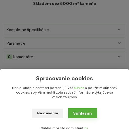
Skladom cez 5000 m² kameňa
Kompletné špecifikácie
Parametre
0
Komentáre
Kompletné špecifikácie
Spracovanie cookies
Prírodný štiepaný vápenec Marina - masívne MAXI kusy v
Náš e-shop a partneri potrebujú Váš
súhlas
s použitím súborov
hrúbke 14-16 cm sú vhodné do exteriéru ako schodiskové
cookies, aby Vám mohli zobrazovať informácie týkajúce sa
stupne, na stavbu samonosných múrikov, plotov, jazierok alebo
Vašich záujmov.
ako dekoračné solitérne je vhodný najmä k dláždenie chodníkov
a ciest okolo vášho domu. Tento kameň je možné použiť aj na
Súhlasím
Nastavenia
suché murovanie.
Využitie:
v exteriéry hlavne ako dlažba, suché murovanie
Súhlas môžete odmietnuť
tu
.