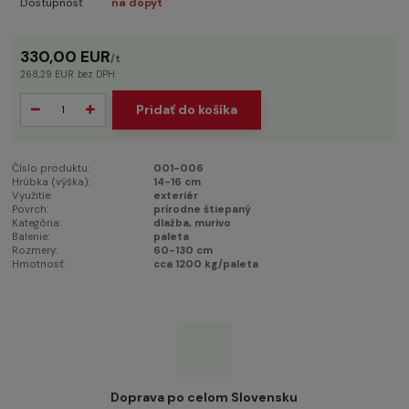
Dostupnosť
na dopyt
330,00 EUR
/
t
268,29 EUR
bez DPH
Pridať do košíka
Číslo produktu:
001-006
Hrúbka (výška):
14-16 cm
Využitie:
exteriér
Povrch:
prírodne štiepaný
Kategória:
dlažba, murivo
Balenie:
paleta
Rozmery:
60-130 cm
Hmotnosť:
cca 1200 kg/paleta
Doprava po celom Slovensku