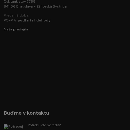
Čsl. tankistov 7788
841 06 Bratislava - Záhorská Bystrica
Predajná doba:
PO-PIA
podľa tel. dohody
Naša predajňa
Buďme v kontaktu
Potrebujete poradiť?