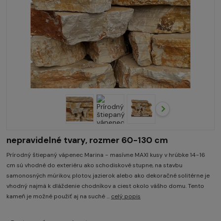
nepravidelné tvary, rozmer 60-130 cm
Prírodný štiepaný vápenec Marina - masívne MAXI kusy v hrúbke 14-16
cm sú vhodné do exteriéru ako schodiskové stupne, na stavbu
samonosných múrikov, plotov, jazierok alebo ako dekoračné solitérne je
vhodný najmä k dláždenie chodníkov a ciest okolo vášho domu. Tento
kameň je možné použiť aj na suché ...
celý popis