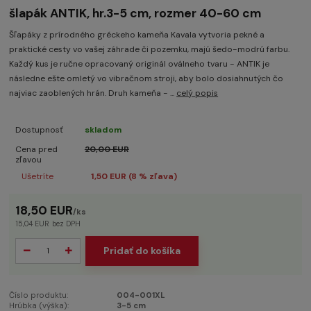
šlapák ANTIK, hr.3-5 cm, rozmer 40-60 cm
Šľapáky z prírodného gréckeho kameňa Kavala vytvoria pekné a
praktické cesty vo vašej záhrade či pozemku, majú šedo-modrú farbu.
Každý kus je ručne opracovaný originál oválneho tvaru - ANTIK je
následne ešte omletý vo vibračnom stroji, aby bolo dosiahnutých čo
najviac zaoblených hrán. Druh kameňa - ...
celý popis
Dostupnosť
skladom
Cena pred
20,00 EUR
zľavou
Ušetríte
1,50 EUR (
8
% zľava)
18,50 EUR
/
ks
15,04 EUR
bez DPH
Pridať do košíka
Číslo produktu:
004-001XL
Hrúbka (výška):
3-5 cm