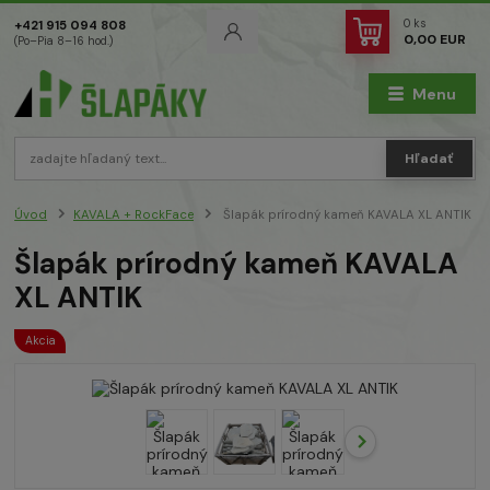
0
ks
+421 915 094 808
0,00 EUR
(Po–Pia 8–16 hod.)
Menu
Hľadať
Úvod
KAVALA + RockFace
Šlapák prírodný kameň KAVALA XL ANTIK
Šlapák prírodný kameň KAVALA
XL ANTIK
Akcia