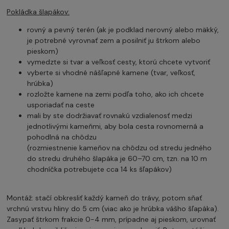
Pokládka šlapákov:
rovný a pevný terén (ak je podklad nerovný alebo mäkký,
je potrebné vyrovnať zem a posilniť ju štrkom alebo
pieskom)
vymedzte si tvar a veľkosť cesty, ktorú chcete vytvoriť
vyberte si vhodné nášľapné kamene (tvar, veľkosť,
hrúbka)
rozložte kamene na zemi podľa toho, ako ich chcete
usporiadať na ceste
mali by ste dodržiavať rovnakú vzdialenosť medzi
jednotlivými kameňmi, aby bola cesta rovnomerná a
pohodlná na chôdzu
(rozmiestnenie kameňov na chôdzu od stredu jedného
do stredu druhého šlapáka je 60–70 cm, tzn. na 10 m
chodníčka potrebujete cca 14 ks šľapákov)
Montáž: stačí obkresliť každý kameň do trávy, potom sňať
vrchnú vrstvu hliny do 5 cm (viac ako je hrúbka vášho šľapáka).
Zasypať štrkom frakcie 0-4 mm, prípadne aj pieskom, urovnať