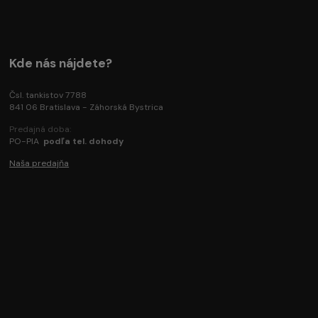
Kde nás nájdete?
Čsl. tankistov 7788
841 06 Bratislava - Záhorská Bystrica
Predajná doba:
PO-PIA
podľa tel. dohody
Naša predajňa