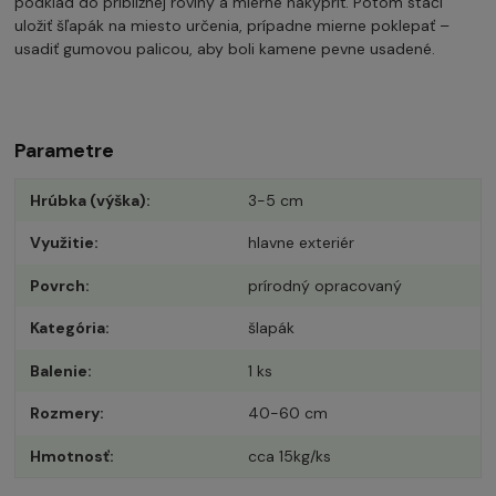
podklad do približnej roviny a mierne nakypriť. Potom stáči
uložiť šľapák na miesto určenia, prípadne mierne poklepať –
usadiť gumovou palicou, aby boli kamene pevne usadené.
Parametre
Hrúbka (výška)
3-5 cm
Využitie
hlavne exteriér
Povrch
prírodný opracovaný
Kategória
šlapák
Balenie
1 ks
Rozmery
40-60 cm
Hmotnosť
cca 15kg/ks