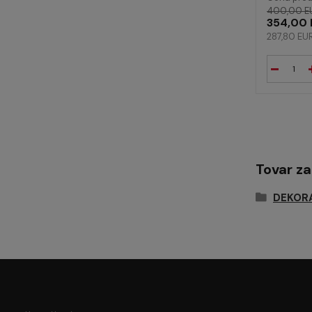
400,00 E
354,00 
287,80 EU
Tovar z
DEKOR