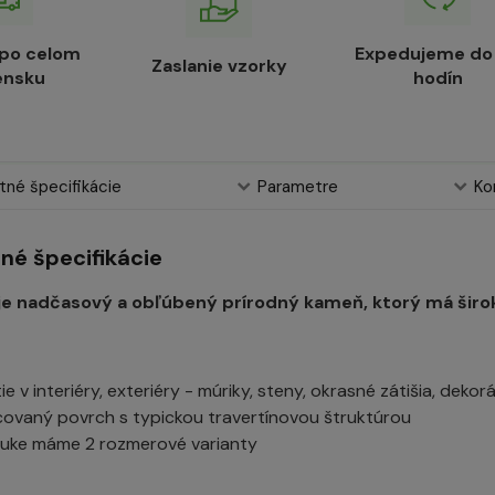
 po celom
Expedujeme do
Zaslanie vzorky
ensku
hodín
né špecifikácie
Parametre
Ko
né špecifikácie
je nadčasový a obľúbený prírodný kameň, ktorý má široké 
ie v interiéry, exteriéry - múriky, steny, okrasné zátišia, dekorác
ovaný povrch s typickou travertínovou štruktúrou
uke máme 2 rozmerové varianty