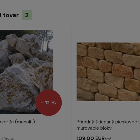
i tovar
2
- 12 %
ravertín (monolit)
Prírodný štiepaný pieskovec 
murovacie bloky
109,00 EUR
 zľavou
/
m²