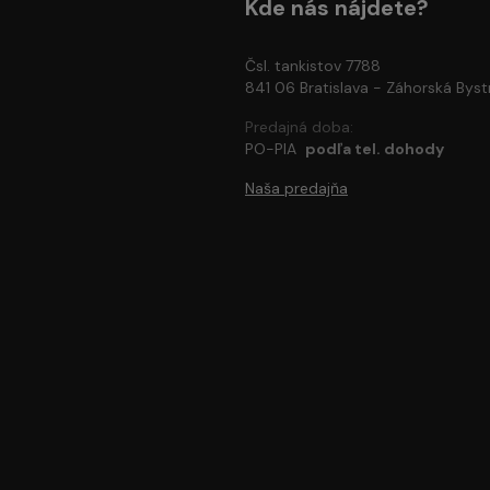
Kde nás nájdete?
Čsl. tankistov 7788
841 06 Bratislava - Záhorská Byst
Predajná doba:
PO-PIA
podľa tel. dohody
Naša predajňa