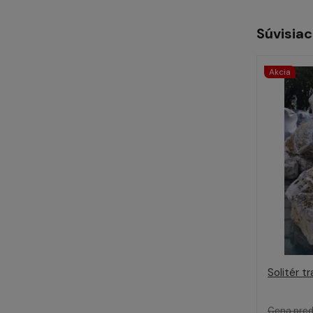
Súvisiac
Akcia
Solitér t
Cena pred