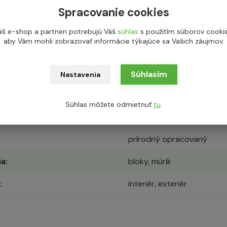
Spracovanie cookies
áš e-shop a partneri potrebujú Váš
súhlas
s použitím súborov cookie
aby Vám mohli zobrazovať informácie týkajúce sa Vašich záujmov.
re
(výška)
20 cm
Súhlasím
Nastavenia
y
22,5 x 20 x 50 cm
Súhlas môžete odmietnuť
tu
.
bielo-šedá
prírodný opracovaný
ia
bloky, múrik
interiér, exteriér