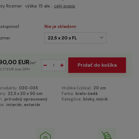
nty Rozmer: výška: 15 ale...
celý popis
stupnosť
Nie je skladom
ozmer
90,00 EUR
/
m²
Pridať do košíka
5,77 EUR
bez DPH
 produktu:
030-035
Hrúbka (výška):
20 cm
ry:
22,5 x 20 x 50 cm
Farba:
bielo-šedá
h:
prírodný opracovaný
Kategória:
bloky, múrik
ie:
interiér, exteriér