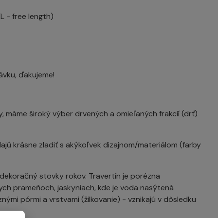
 - free length)
ávku, ďakujeme!
, máme široký výber drvených a omieľaných frakcií (drť)
ajú krásne zladiť s akýkoľvek dizajnom/materiálom (farby
dekoračný stovky rokov. Travertín je porézna
ych prameňoch, jaskyniach, kde je voda nasýtená
ými pórmi a vrstvami (žilkovanie) - vznikajú v dôsledku