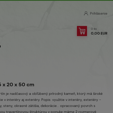
Prihlásenie
0
ks
0,00 EUR
a
5 x 20 x 50 cm
rtín je nadčasový a obľúbený prírodný kameň, ktorý má široké
ie v interiéry aj exteriéry. Popis: využitie v interiéry, exteriéry -
y, steny, okrasné zátišia, dekorácie... opracovaný povrch s
kou travertínovou štruktúrou v ponuke máme 2 rozmerové