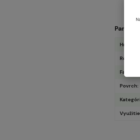
N
Paramet
Hrúbka 
Rozmer
Farba
Povrch
Kategór
Využitie