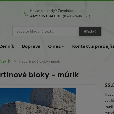
Neviete si rady? Zavolajte.
+421 915 094 808
(Po–Pia 8–16 hod.)
Hľadať
Cenník
Doprava
O nás
Kontakt a predajň
VERTÍN
Travertinové bloky - múrik
rtinové bloky - múrik
22,
Trave
využit
múrik
typic