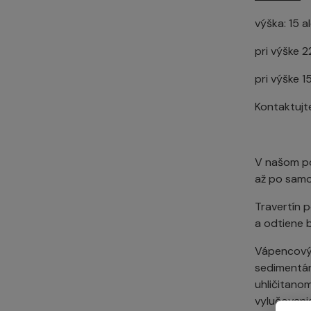
výška: 15 
pri výške 2
pri výške 1
Kontaktujt
V našom po
až po samo
Travertín 
a odtiene bi
Vápencový 
sedimentár
uhličitanom
vylučovani