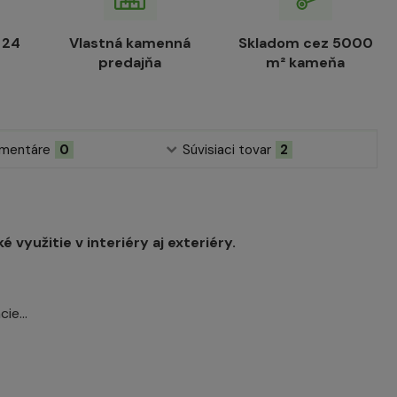
 24
Vlastná kamenná
Skladom cez 5000
predajňa
m² kameňa
mentáre
0
Súvisiaci tovar
2
využitie v interiéry aj exteriéry.
ie...