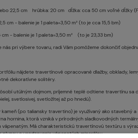
alebo 22,5 cm hrúbka: 20 cm dĺžka: cca 50 cm voľné dĺžky (FL
2,5 cm - balenie je 1 paleta=3,50 m² (to je cca 15,5 bm)
5 cm - balenie je 1 paleta=3,50 m² (to je 23,33 bm)
e nás pri výbere tovaru, radi Vám pomôžeme dokončiť objedn
rtfóliu nájdete travertínové opracované dlažby, obklady, lemy
tné dekoratívne solitéry.
pôsobí utúlným dojmom, príjemné teplé odtiene travertínu sa d
elej, svetlosivej, svetložltej až po hnedú).
kameň (po taliansky travertino) je využívaný ako stavebný a 
na hornina, ktorá vzniká v prírodných sladkovodných termáln
 vápenatým. Má charakteristickú travertínovú textúru s výrazn
a plynov a usadzovania vápenatých minerálov.