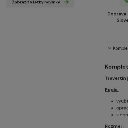
Zobraziť všetky novinky
Doprava
Slov
Komplet
Komplet
Travertín 
Popis:
využit
oprac
v pon
Rozmer: