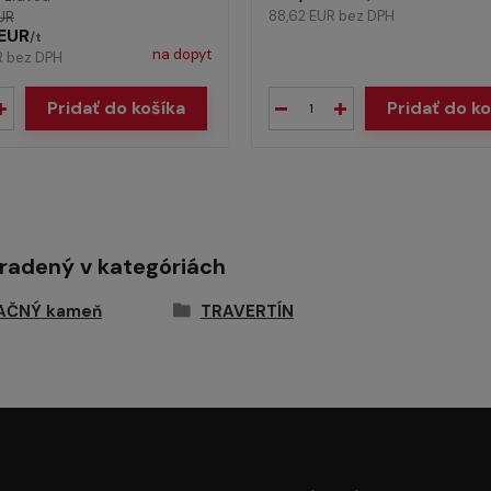
88,62 EUR
bez DPH
UR
EUR
/
t
na dopyt
R
bez DPH
Pridať do košíka
Pridať do ko
aradený v kategóriách
AČNÝ kameň
TRAVERTÍN