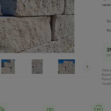
varia
Do
R
2
23
Číslo
Rozme
Povrc
Využit