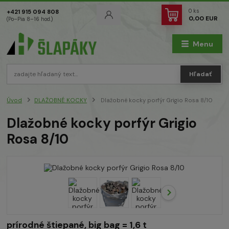
0
ks
+421 915 094 808
0,00 EUR
(Po–Pia 8–16 hod.)
Menu
Hľadať
Úvod
DLAŽOBNÉ KOCKY
Dlažobné kocky porfýr Grigio Rosa 8/10
Dlažobné kocky porfýr Grigio
Rosa 8/10
prírodné štiepané, big bag = 1,6 t