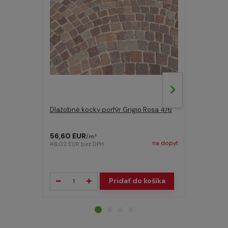
Dlažobné kocky porfýr Grigio Rosa 4/6
Čadičové č
Gabbro 8/1
56,60 EUR
70,00 EU
/
m²
na dopyt
46,02 EUR
bez DPH
56,91 EUR
be
Pridať do košíka