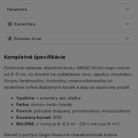
Parametre
0
Komentáre
4
Súvisiaci tovar
Kompletné špecifikácie
Porfýrové talianske dlažobné kocky GRIGIO ROSA majú rozmer
od 8-11 cm, sú vhodné na vydláždenie ciest, vjazdov, chodníkov.
Svojou farebnosťou, tvrdosťou, mrazuvzdornosťou sú
atraktívna voľba dlažobných kociek a dajú sa opätovne použiť.
Využitie:
v exteriéry ako dlažba
Farba:
vínovo-šedo-hnedé
Povrch:
prírodne štiepaný, protišmykový, mrazuvzdorný
Rozmery kociek:
8/10
BALENIE:
z 1 tony je 6-6,5 m² (1,6 t má cca 10 m²)
Kameň z porfýru Grigio Rosa má charakteristické krásne