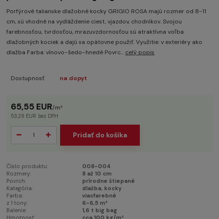
Porfýrové talianske dlažobné kocky GRIGIO ROSA majú rozmer od 8-11
cm, sú vhodné na vydláždenie ciest, vjazdov, chodníkov. Svojou
farebnosťou, tvrdosťou, mrazuvzdornosťou sú atraktívna voľba
dlažobných kociek a dajú sa opätovne použiť. Využitie: v exteriéry ako
dlažba Farba: vínovo-šedo-hnedé Povrc...
celý popis
Dostupnosť
na dopyt
65,55 EUR
/
m²
53,29 EUR
bez DPH
Pridať do košíka
Číslo produktu:
008-004
Rozmery:
8 až 10 cm
Povrch:
prírodne štiepané
Kategória:
dlažba, kocky
Farba:
viacfarebné
z 1 tony:
6-6,5 m²
Balenie:
1,6 t big bag
Hmotnosť:
cca 100 kg/m²