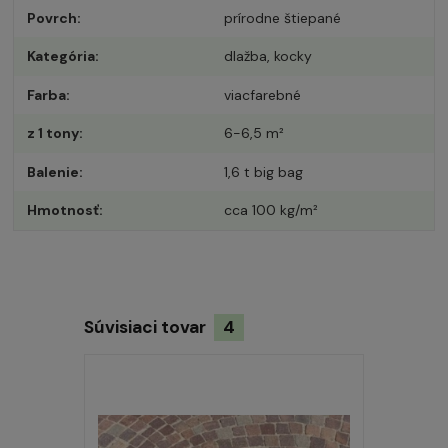
Povrch
prírodne štiepané
Kategória
dlažba, kocky
Farba
viacfarebné
z 1 tony
6-6,5 m²
Balenie
1,6 t big bag
Hmotnosť
cca 100 kg/m²
Súvisiaci tovar
4
Novinka