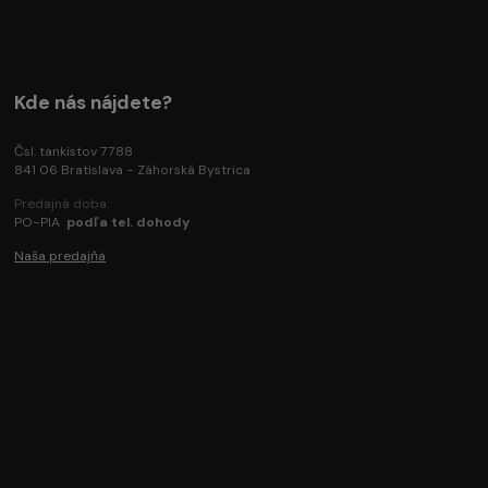
Kde nás nájdete?
Čsl. tankistov 7788
841 06 Bratislava - Záhorská Bystrica
Predajná doba:
PO-PIA
podľa tel. dohody
Naša predajňa