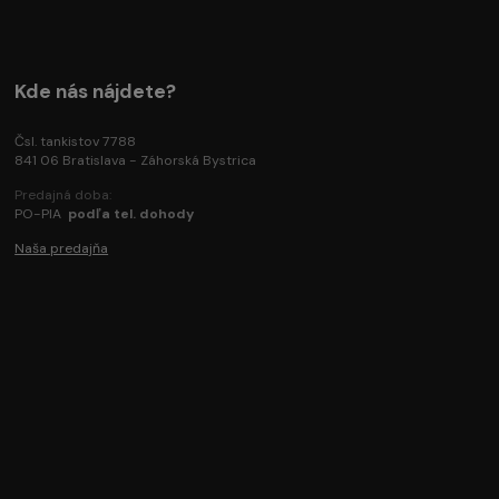
Kde nás nájdete?
Čsl. tankistov 7788
841 06 Bratislava - Záhorská Bystrica
Predajná doba:
PO-PIA
podľa tel. dohody
Naša predajňa