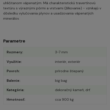
uhličitanom vápenatým. Má charakteristickú travertínovú
textúru s výraznými pórmi a vrstvami (žilkovanie) - vznikajú v
dôsledku vylučovania plynov a usadzovania vápenatých
minerálov.
Parametre
Rozmery
3-7 mm
Využitie
interiér, exteriér
Povrch
prírodne štiepaný
Balenie
big bag
Kategória
dekoračný kameň, drť
Hmotnosť
cca 900 kg