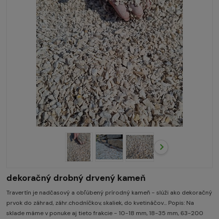
dekoračný drobný drvený kameň
Travertín je nadčasový a obľúbený prírodný kameň - slúži ako dekoračný
prvok do záhrad, záhr.chodníčkov, skaliek, do kvetináčov... Popis: Na
sklade máme v ponuke aj tieto frakcie - 10-18 mm, 18-35 mm, 63-200