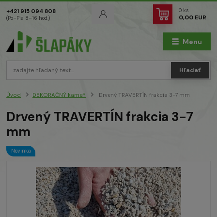
0
ks
+421 915 094 808
0,00 EUR
(Po–Pia 8–16 hod.)
Menu
Hľadať
Úvod
DEKORAČNÝ kameň
Drvený TRAVERTÍN frakcia 3-7 mm
Drvený TRAVERTÍN frakcia 3-7
mm
Novinka