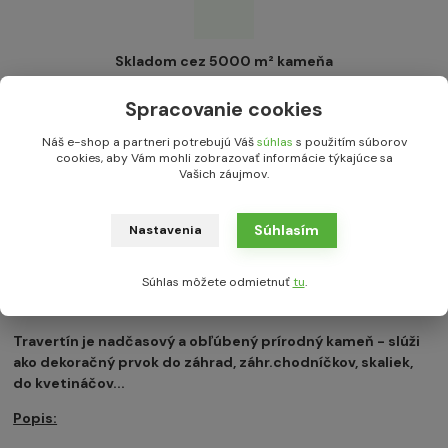
Skladom cez 5000 m² kameňa
Spracovanie cookies
Náš e-shop a partneri potrebujú Váš
súhlas
s použitím súborov
Kompletné špecifikácie
cookies, aby Vám mohli zobrazovať informácie týkajúce sa
Vašich záujmov.
Parametre
Súhlasím
Nastavenia
0
Komentáre
Súhlas môžete odmietnuť
tu
.
Kompletné špecifikácie
Travertín je nadčasový a obľúbený prírodný kameň - slúži
ako dekoračný prvok do záhrad, záhr.chodníčkov, skaliek,
do kvetináčov...
Popis: