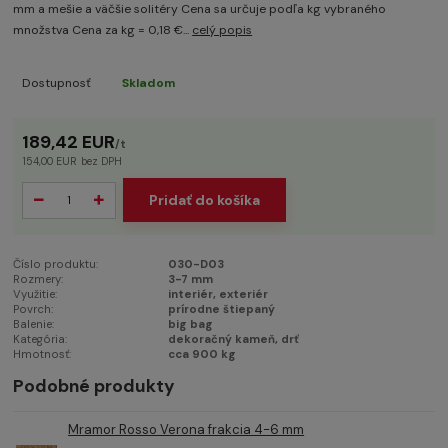
mm a mešie a väčšie solitéry Cena sa určuje podľa kg vybraného
množstva Cena za kg = 0,18 €...
celý popis
Dostupnosť
Skladom
189,42 EUR
/
t
154,00 EUR
bez DPH
Pridať do košíka
Číslo produktu:
030-D03
Rozmery:
3-7 mm
Využitie:
interiér, exteriér
Povrch:
prírodne štiepaný
Balenie:
big bag
Kategória:
dekoračný kameň, drť
Hmotnosť:
cca 900 kg
Podobné produkty
Mramor Rosso Verona frakcia 4-6 mm