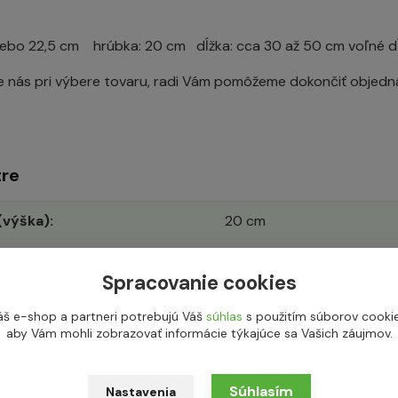
alebo 22,5 cm hrúbka: 20 cm dĺžka: cca 30 až 50 cm voľné dĺž
e nás pri výbere tovaru, radi Vám pomôžeme dokončiť objedn
re
(výška)
20 cm
interiér, exteriér
Spracovanie cookies
prírodný opracovaný
áš e-shop a partneri potrebujú Váš
súhlas
s použitím súborov cookie
aby Vám mohli zobrazovať informácie týkajúce sa Vašich záujmov.
ia
bloky, múrik
biela
Súhlasím
Nastavenia