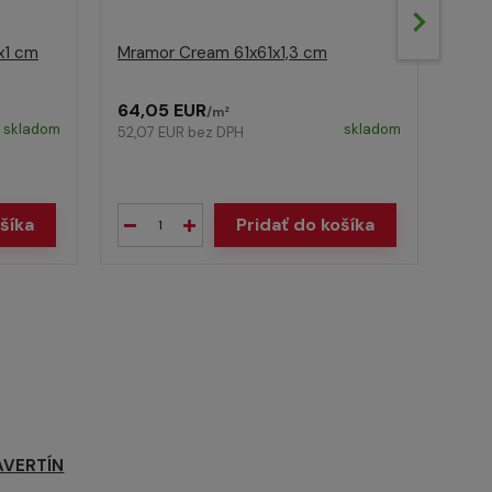
x1 cm
Mramor Cream 61x61x1,3 cm
Mram
mm
64,05 EUR
/
m²
Cena
skladom
skladom
52,07 EUR
bez DPH
298,
280
227,
šíka
Pridať do košíka
AVERTÍN