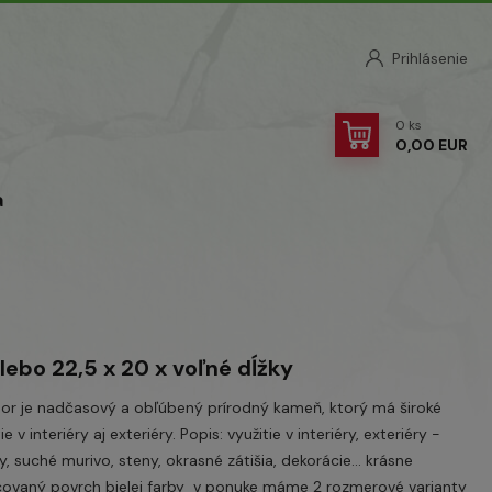
Prihlásenie
0
ks
0,00 EUR
a
alebo 22,5 x 20 x voľné dĺžky
r je nadčasový a obľúbený prírodný kameň, ktorý má široké
ie v interiéry aj exteriéry. Popis: využitie v interiéry, exteriéry -
y, suché murivo, steny, okrasné zátišia, dekorácie... krásne
ovaný povrch bielej farby v ponuke máme 2 rozmerové varianty