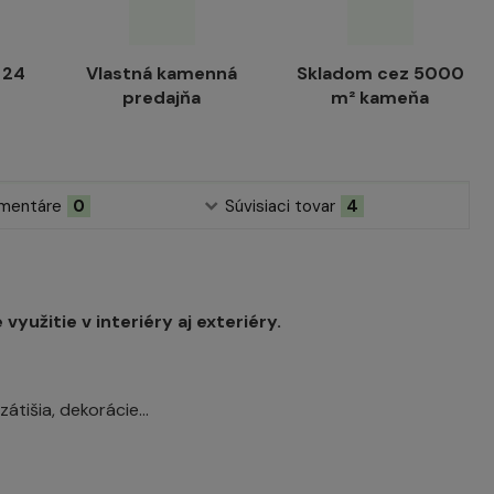
 24
Vlastná kamenná
Skladom cez 5000
predajňa
m² kameňa
mentáre
0
Súvisiaci tovar
4
užitie v interiéry aj exteriéry.
átišia, dekorácie...