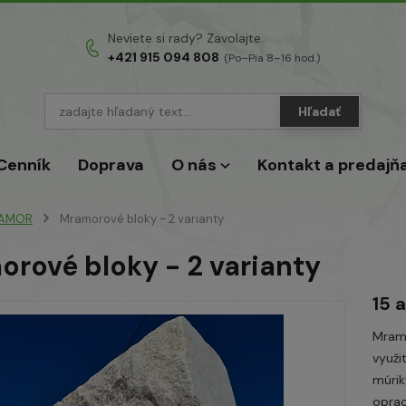
Neviete si rady? Zavolajte.
+421 915 094 808
(Po–Pia 8–16 hod.)
Hľadať
Cenník
Doprava
O nás
Kontakt a predajň
AMOR
Mramorové bloky - 2 varianty
rové bloky - 2 varianty
15 
Mramo
využit
múrik
oprac