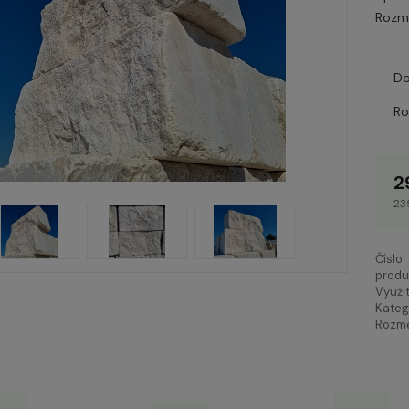
Rozme
Do
R
2
23
Číslo
produ
Využit
Kateg
Rozme