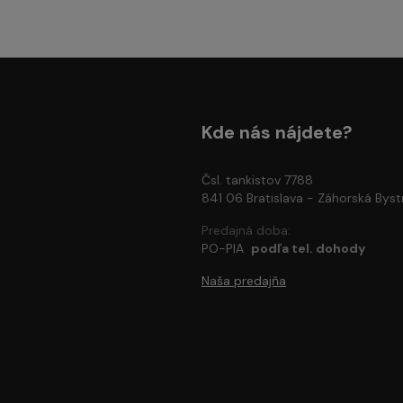
Kde nás nájdete?
Čsl. tankistov 7788
841 06 Bratislava - Záhorská Byst
Predajná doba:
PO-PIA
podľa tel. dohody
Naša predajňa