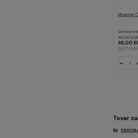
Mramor C
Cena pred
48,00 EU
36,00 E
29,27 EUR
Tovar z
DEKOR