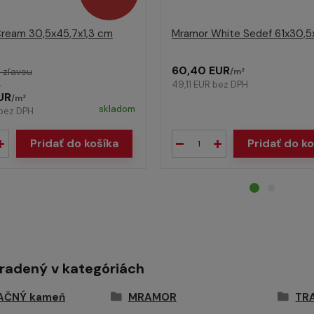
ream 30,5x45,7x1,3 cm
Mramor White Sedef 61x30,5
60,40 EUR
 zľavou
/
m²
49,11 EUR
bez DPH
R
UR
/
m²
skladom
bez DPH
Pridať do košíka
Pridať do ko
aradený v kategóriách
AČNÝ kameň
MRAMOR
TR