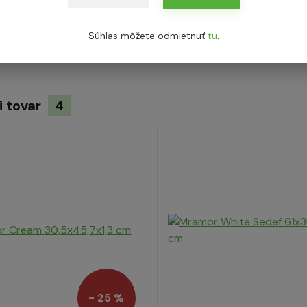
y
15/22,5 x 20 x 30-50 cm
Súhlas môžete odmietnuť
tu
.
i tovar
4
- 25 %