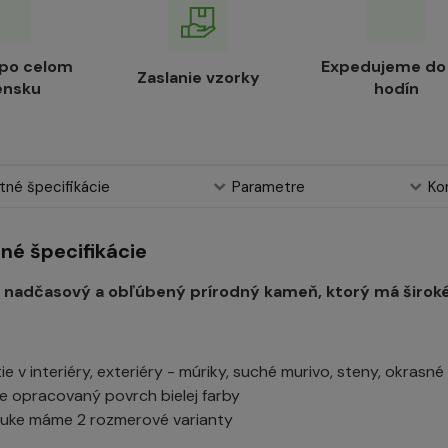
 po celom
Expedujeme do
Zaslanie vzorky
ensku
hodín
né špecifikácie
Parametre
Ko
né špecifikácie
nadčasový a obľúbený prírodný kameň, ktorý má široké vy
ie v interiéry, exteriéry - múriky, suché murivo, steny, okrasné z
e opracovaný povrch bielej farby
uke máme 2 rozmerové varianty