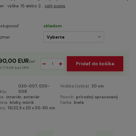
r: výška: 15 alebo 2...
celý popis
stupnosť
skladom
ozmer
90,00 EUR
/
m²
Pridať do košíka
5,77 EUR
bez DPH
020-007, 020-
Hrúbka (výška):
20 cm
ktu:
008
ie:
interiér, exteriér
Povrch:
prírodný opracovaný
ória:
bloky, múrik
Farba:
biela
ry:
15/22,5 x 20 x 30-50 cm