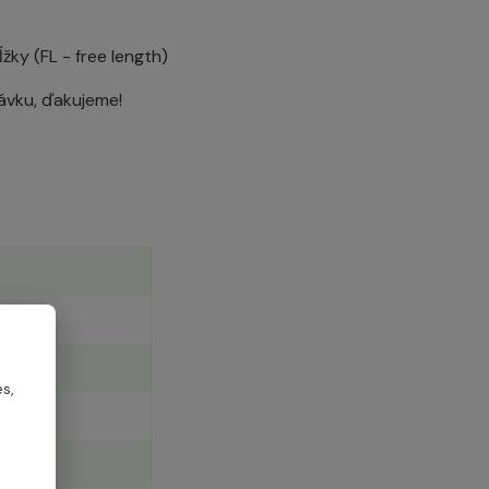
ky (FL - free length)
ávku, ďakujeme!
s,