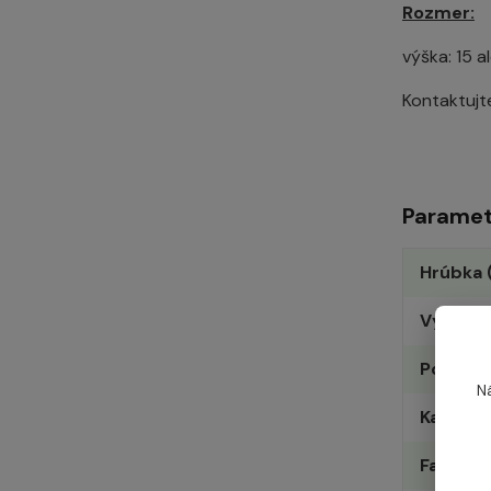
Rozmer:
výška: 15 
Kontaktujt
Paramet
Hrúbka 
Využitie
Povrch
N
Kategór
Farba